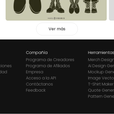
Ver más
Compañía
Herramienta
Programa de Creadores
Merch Desig
ciones
Programa de Afiliados
Ai Design Ge
idad
Empresa
Mockup Gene
Acceso a la API
Image Vector
Contáctanos
T-Shirt Maker
Feedback
Quote Gener
Pattern Gene