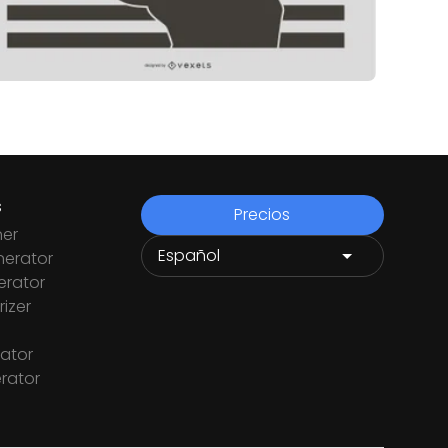
s
Precios
ner
nerator
rator
izer
ator
rator