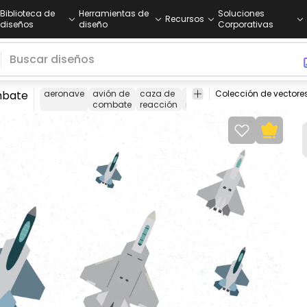
Biblioteca de
Herramientas de
Soluciones
Recursos
diseños
diseño
Corporativas
mbate
aeronave
avión de
caza de
caza de
avión
guerra
m
combate
reacción
reacción