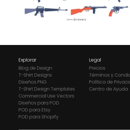
Explorar
Legal
Blog de Design
Precios
T-Shirt Designs
Términos y Condi
Diseños PNG
Política de Privac
T-Shirt Design Templates
Centro de Ayuda
Commercial Use Vectors
Diseños para POD
POD para Etsy
POD para Shopify