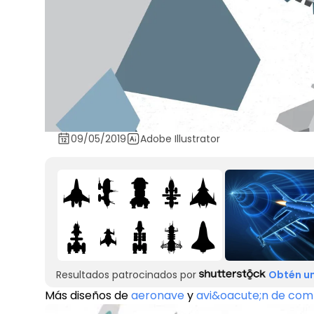
09/05/2019
Adobe Illustrator
Resultados patrocinados por
Obtén un
Más diseños de
aeronave
y
avi&oacute;n de co