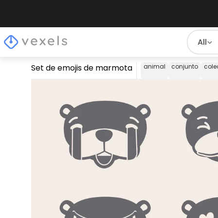
All
Set de emojis de marmota
animal
conjunto
cole