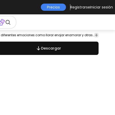
Precios
Registrarse
Iniciar sesión
ta
Animales
Elementos
Lindo conjunto de emoji con 6 cabezas de marmota con diferentes emociones como llorar enojar enamorar y otras. Se puede usar por separado y es adecuado en cualquier diseño relacionado con animales.
de Diseño
Descargar