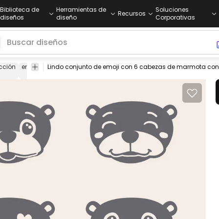
Biblioteca de
Herramientas de
Soluciones
Recursos
diseños
diseño
Corporativas
cción
emoji
emoción
emoticon
cabeza
&quot;uso
marmo
comercial&quot;