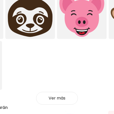
Ver más
arán