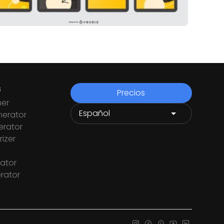
s
Precios
ner
nerator
rator
izer
ator
rator