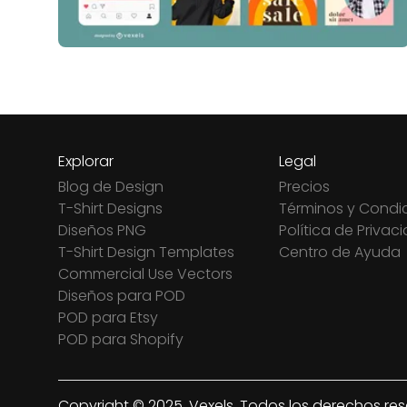
Explorar
Legal
Blog de Design
Precios
T-Shirt Designs
Términos y Condi
Diseños PNG
Política de Privac
T-Shirt Design Templates
Centro de Ayuda
Commercial Use Vectors
Diseños para POD
POD para Etsy
POD para Shopify
Copyright © 2025. Vexels. Todos los derechos re