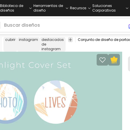
Biblioteca de
Herramientas de
Soluciones
Recursos
diseños
diseño
Corporativas
cubrir
instagram
destacados
cubierta
botón
botón
medio
de
redonda
redondo
comu
instagram
socia