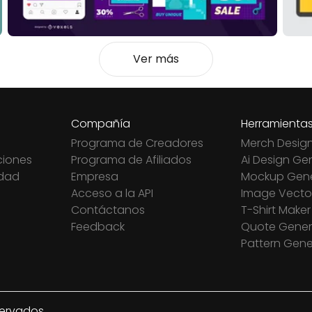
Ver más
Compañía
Herramienta
Programa de Creadores
Merch Desig
ciones
Programa de Afiliados
Ai Design Ge
idad
Empresa
Mockup Gene
Acceso a la API
Image Vector
Contáctanos
T-Shirt Maker
Feedback
Quote Gener
Pattern Gene
servados.