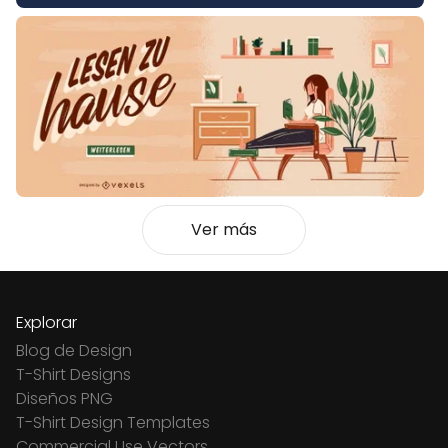
Ver más
Explorar
Blog de Design
T-Shirt Designs
Diseños PNG
T-Shirt Design Templates
Commercial Use Vectors