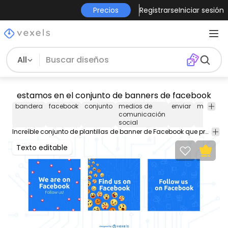
Precios
Registrarse
Iniciar sesión
All
estamos en el conjunto de banners de facebook
bandera
facebook
conjunto
medios de
enviar
modelo
comunicación
social
Increíble conjunto de plantillas de banner de Facebook que presenta tres banners editables. Crea tu banner personalizado con esta plantilla editable. ¡Contiene colores de texto editables y más!
Texto editable