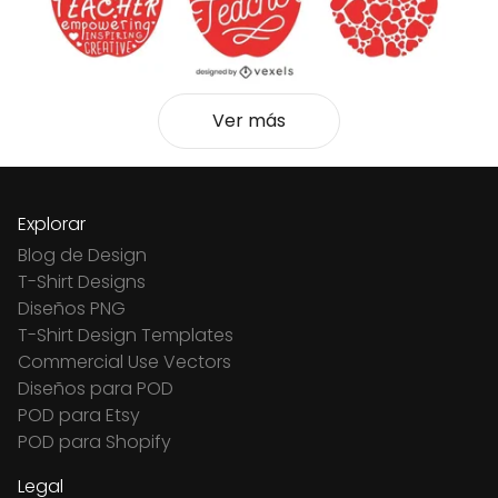
Ver más
Explorar
Blog de Design
T-Shirt Designs
Diseños PNG
T-Shirt Design Templates
Commercial Use Vectors
Diseños para POD
POD para Etsy
POD para Shopify
Legal