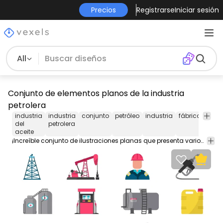
Precios
Registrarse
Iniciar sesión
All
Conjunto de elementos planos de la industria
petrolera
industria
industria
conjunto
petróleo
industria
fábrica
indus
del
petrolera
aceite
¡Increíble conjunto de ilustraciones planas que presenta varios elementos de la industria petrolera como una plataforma petrolera un pumpjack y más! Cada uno se puede utilizar por separado ¡disfrútalo!