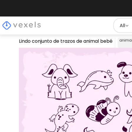
All
Lindo conjunto de trazos de animal bebé
anima