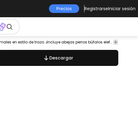
Precios
Registrarse
Iniciar sesión
úfalo
delfín
fauna
vida
insectos
niños
pequeño
Lindo conjunto que presenta varios animales en estilo de trazo. ¡Incluye abejas perros búfalos elefantes delfines y más! Cada uno se puede utilizar individualmente.
Animales
silvestre
marina
Descargar