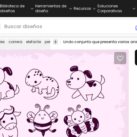
Biblioteca de
Herramientas de
Soluciones
Recursos
diseños
diseño
Corporativas
les
carrera
elefante
perro
mariposa
abeja
lagartija
concha
b