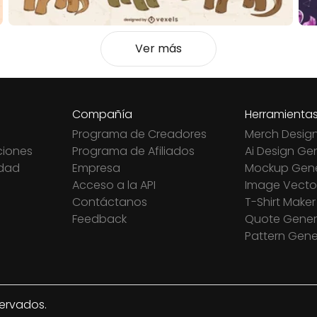
Ver más
Compañía
Herramienta
Programa de Creadores
Merch Desig
ciones
Programa de Afiliados
Ai Design Ge
idad
Empresa
Mockup Gene
Acceso a la API
Image Vector
Contáctanos
T-Shirt Maker
Feedback
Quote Gener
Pattern Gene
servados.