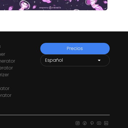
s
Precios
ner
nerator
rator
izer
ator
rator