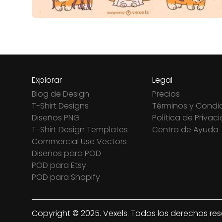
Explorar
Legal
Blog de Design
Precios
T-Shirt Designs
Términos y Condi
Diseños PNG
Política de Privac
T-Shirt Design Templates
Centro de Ayuda
Commercial Use Vectors
Diseños para POD
POD para Etsy
POD para Shopify
Copyright © 2025. Vexels. Todos los derechos re