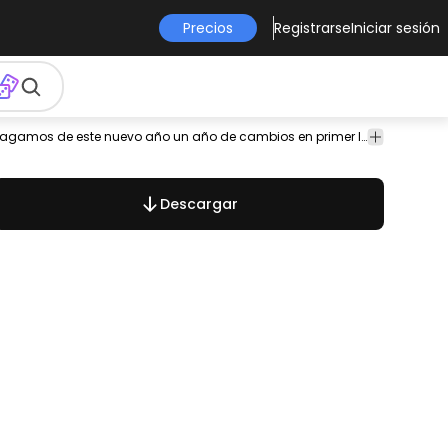
Precios
Registrarse
Iniciar sesión
Celebración
Navidad
Arte
Plantillas
Hagamos un brindis por un gran 2011 mejor para todos. Hagamos de este nuevo año un año de cambios en primer lugar cambiando nuestra mente hacia una conciencia más elevada mejores relaciones con el prójimo mejor interacción con la madre naturaleza. No más guerras hambre conflictos gente despiadada controlando nuestras vidas. ¡¡¡¡¡¡¡Salud!!!!!!!
& Fiesta
Vectorial
Descargar