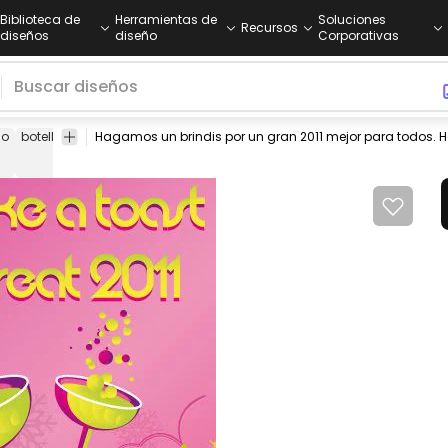
Biblioteca de
Herramientas de
Soluciones
Recursos
diseños
diseño
Corporativas
ño
botellas
circulos
burbujas
aves
celebracion
vector
pájaro
stock
abierto