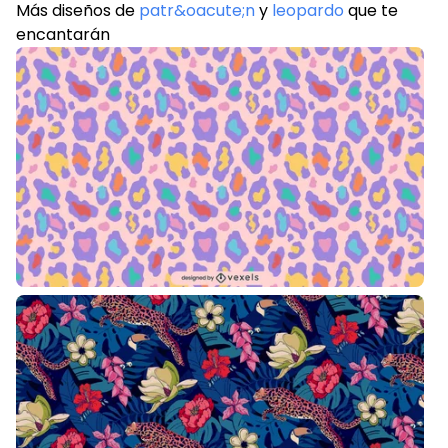
Más diseños de
patr&oacute;n
y
leopardo
que te
encantarán