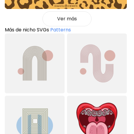
Ver más
Más de nicho SVGs
Patterns