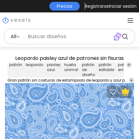
Precios
Registrarse
Iniciar sesión
All
Leopardo paisley azul de patrones sin fisuras
patrón
leopardo
paisley
huella
patrón
patrón
patrón
azul
animal
de
editable
enlosable
diseño
Gran patrón sin costuras de estampado de leopardo y azul paisley. Utilice este patrón editable para fondos de pantalla, fondos y más. Edite y juegue con este patrón enlosable con Illustrator.