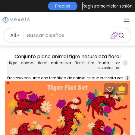
Precios
Registrarse
Iniciar sesión
All
Conjunto plano animal tigre naturaleza floral
tigre
animal
floral
naturaleza
flores
flor
fauna
animal
silvestre
salvaje
Precioso conjunto con temática de animales que presenta varios tigres rodeados de flores y hojas de diferentes colores. Cada uno se puede utilizar individualmente. ¡Disfrutar!