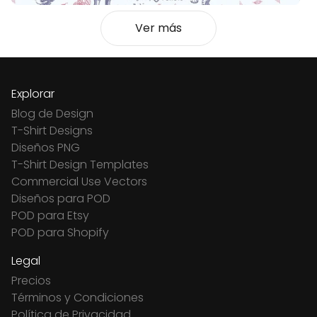
Ver más
Explorar
Blog de Design
T-Shirt Designs
Diseños PNG
T-Shirt Design Templates
Commercial Use Vectors
Diseños para POD
POD para Etsy
POD para Shopify
Legal
Precios
Términos y Condiciones
Política de Privacidad