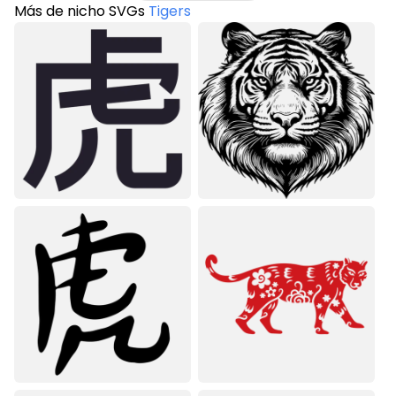
Más de nicho SVGs
Tigers