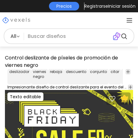
Precios
Registrarse
Iniciar sesión
All
Control deslizante de píxeles de promoción de
viernes negro
deslizador
viernes
rebaja
descuento
conjunto
citar
citas
negro
Impresionante diseño de control deslizante para el evento del Black Friday que presenta la cita "Venta de Black Friday con 50% de descuento" con elementos retro y formas abstractas. ¡Disfrutar!
Texto editable