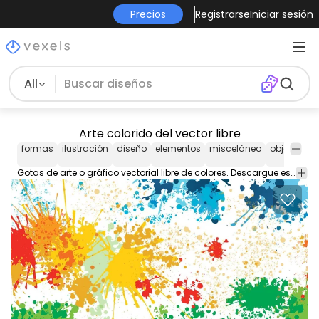
Precios
Registrarse
Iniciar sesión
All
Arte colorido del vector libre
formas
ilustración
diseño
elementos
misceláneo
objetos
g
Gotas de arte o gráfico vectorial libre de colores. Descargue este gráfico vectorial gratuito aquí en www.vectoropenstock.com