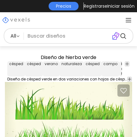
Precios
Registrarse
Iniciar sesión
All
Diseño de hierba verde
césped
césped
verano
naturaleza
césped
campo
brizna
de
hierba
Diseño de césped verde en dos variaciones con hojas de césped más delgadas y más gruesas.