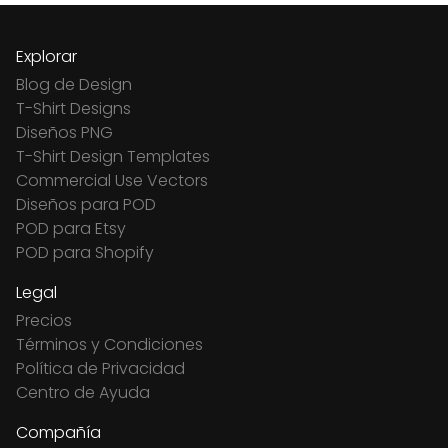
Explorar
Blog de Design
T-Shirt Designs
Diseños PNG
T-Shirt Design Templates
Commercial Use Vectors
Diseños para POD
POD para Etsy
POD para Shopify
Legal
Precios
Términos y Condiciones
Política de Privacidad
Centro de Ayuda
Compañía