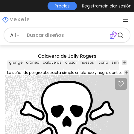
Precios
Registrarse
Iniciar sesión
All
Calavera de Jolly Rogers
grunge
cráneo
calaveras
cruzar
huesos
icono
símbolo
G
La señal de peligro abstracta simple en blanco y negro contiene una calavera con un par de huesos cruzados juntos justo debajo de ella. La forma está diseñada con un estilo de contorno negro grueso y un detalle de cara de silueta negra plana.