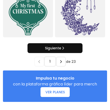
Siguiente
de
23
Impulsa tu negocio
con la plataforma gráfica líder para merch
VER PLANES