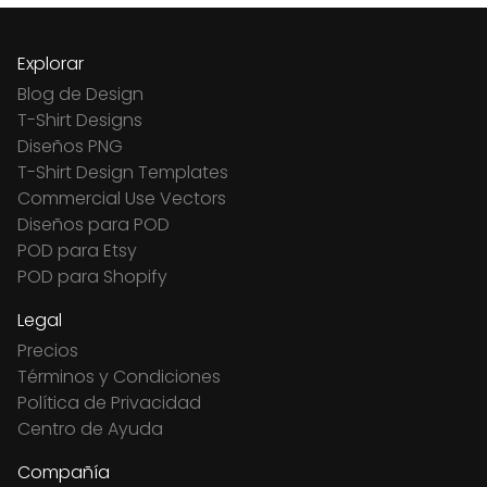
Explorar
Blog de Design
T-Shirt Designs
Diseños PNG
T-Shirt Design Templates
Commercial Use Vectors
Diseños para POD
POD para Etsy
POD para Shopify
Legal
Precios
Términos y Condiciones
Política de Privacidad
Centro de Ayuda
Compañía