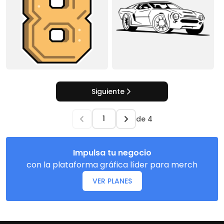
Siguiente
de
4
Impulsa tu negocio
con la plataforma gráfica líder para merch
VER PLANES