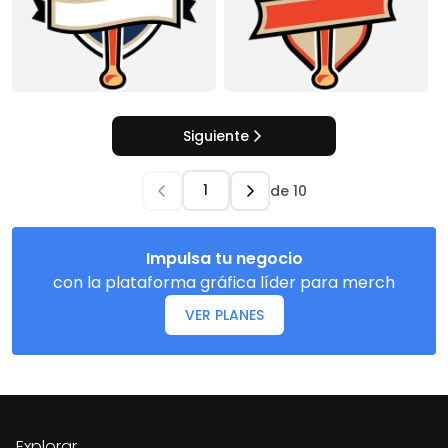
Siguiente
de
10
Impulsa tu negocio
con la plataforma gráfica líder para merch
VER PLANES
Explorar