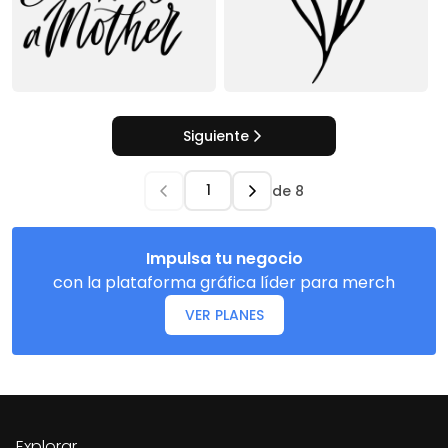
Siguiente
de
8
Impulsa tu negocio
con la plataforma gráfica líder para merch
VER PLANES
Explorar