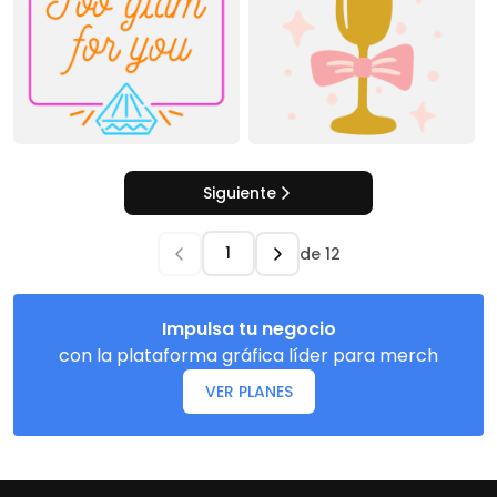
Siguiente
de
12
Impulsa tu negocio
con la plataforma gráfica líder para merch
VER PLANES