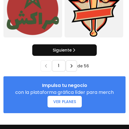
Siguiente
de
56
Impulsa tu negocio
con la plataforma gráfica líder para merch
VER PLANES