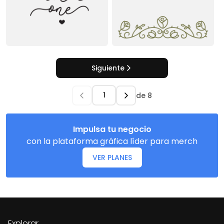
Siguiente
de
8
Impulsa tu negocio
con la plataforma gráfica líder para merch
VER PLANES
Explorar