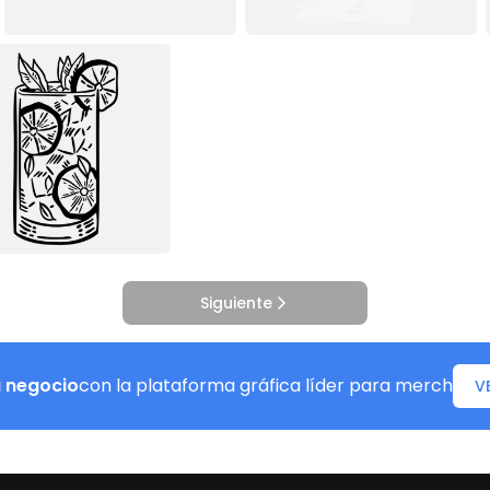
Siguiente
u negocio
con la plataforma gráfica líder para merch
V