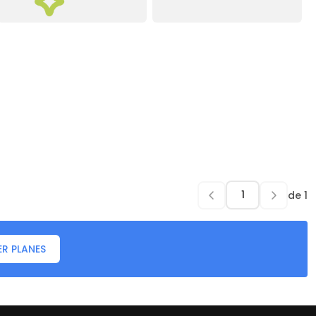
de
1
ER PLANES