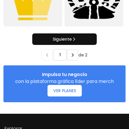
Siguiente
de
2
Impulsa tu negocio
con la plataforma gráfica líder para merch
VER PLANES
Explorar