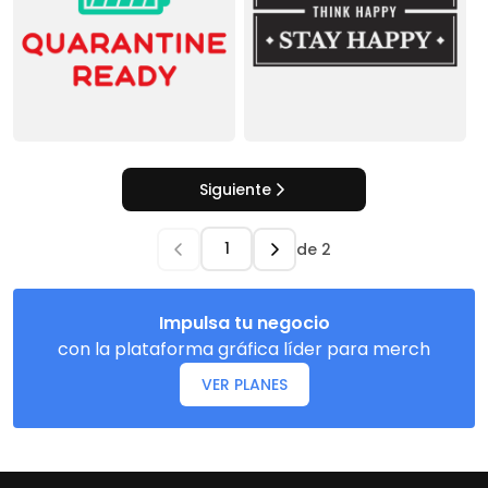
Siguiente
de
2
Impulsa tu negocio
con la plataforma gráfica líder para merch
VER PLANES