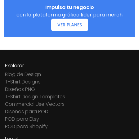
Impulsa tu negocio
con la plataforma gráfica líder para merch
VER PLANES
Explorar
Blog de Design
T-Shirt Designs
Diseños PNG
T-Shirt Design Templates
Commercial Use Vectors
Diseños para POD
POD para Etsy
POD para Shopify
Legal