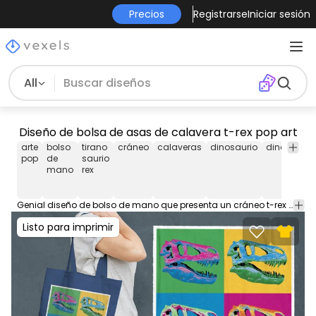
Precios
Registrarse
Iniciar sesión
All
Diseño de bolsa de asas de calavera t-rex pop art
arte
bolso
tirano
cráneo
calaveras
dinosaurio
dinosaurio
pop
de
saurio
mano
rex
Genial diseño de bolso de mano que presenta un cráneo t-rex en estilo pop art. Utilice este increíble diseño de bolso de mano listo para imprimir para plataformas POD como Merch de Amazon, Redbubble, Printful y más.
Listo para imprimir