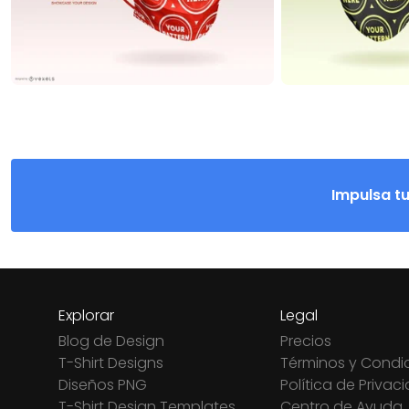
Impulsa t
Explorar
Legal
Blog de Design
Precios
T-Shirt Designs
Términos y Condi
Diseños PNG
Política de Privac
T-Shirt Design Templates
Centro de Ayuda