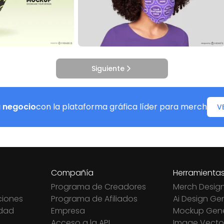
Siguiente
u negocio
con la plataforma gráfica líder para merch
V
Compañía
Herramienta
Programa de Creadores
Merch Desig
ciones
Programa de Afiliados
Ai Design Ge
idad
Empresa
Mockup Gene
Acceso a la API
Image Vector