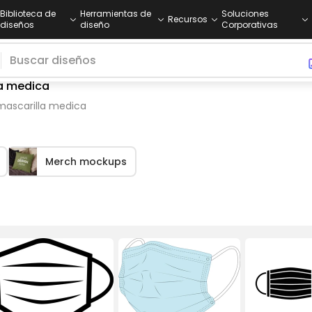
Biblioteca de
Herramientas de
Soluciones
Recursos
diseños
diseño
Corporativas
la medica
mascarilla medica
Merch mockups