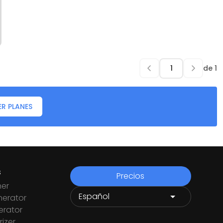
de
1
ER PLANES
s
Precios
ner
nerator
rator
izer