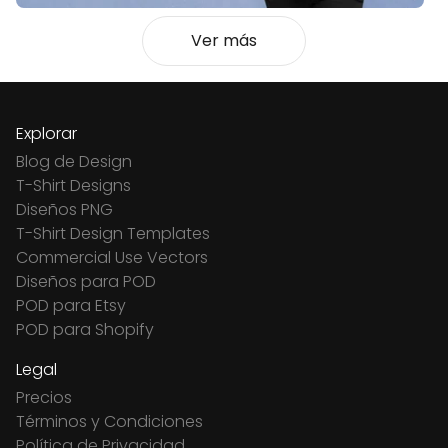
Ver más
Explorar
Blog de Design
T-Shirt Designs
Diseños PNG
T-Shirt Design Templates
Commercial Use Vectors
Diseños para POD
POD para Etsy
POD para Shopify
Legal
Precios
Términos y Condiciones
Política de Privacidad