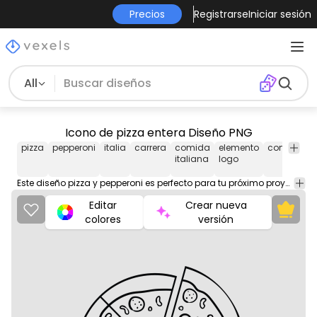
Precios
Registrarse
Iniciar sesión
All
Icono de pizza entera Diseño PNG
pizza
pepperoni
italia
carrera
comida
elemento
comida
r
italiana
logo
i
Este diseño pizza y pepperoni es perfecto para tu próximo proyecto. Úsalo en productos de merchandising, sitios web, redes sociales y más. ¡Te encantará!
Editar
Crear nueva
colores
versión