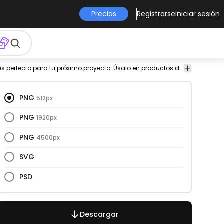
Precios
Registrarse
Iniciar sesión
onformado
diseño
Siluetas
Este diseño gafas de sol y silueta es perfecto para tu próximo proyecto. Úsalo en productos de merchandising, sitios web, redes sociales y más. ¡Te encantará!
png
PNG
512px
PNG
1920px
PNG
4500px
SVG
PSD
Descargar