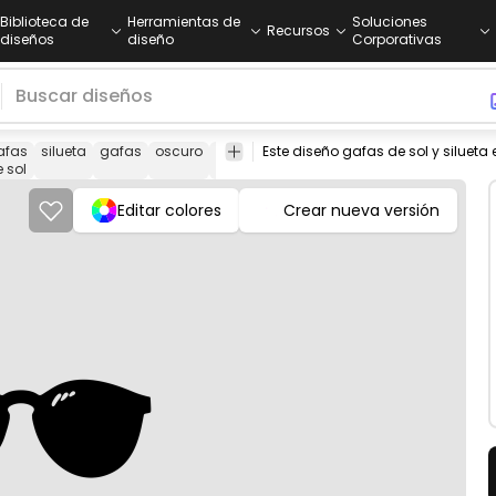
Biblioteca de
Herramientas de
Soluciones
Recursos
diseños
diseño
Corporativas
afas
silueta
gafas
oscuro
accesorios
óptico
vista
redondo
c
 sol
Editar colores
Crear nueva versión