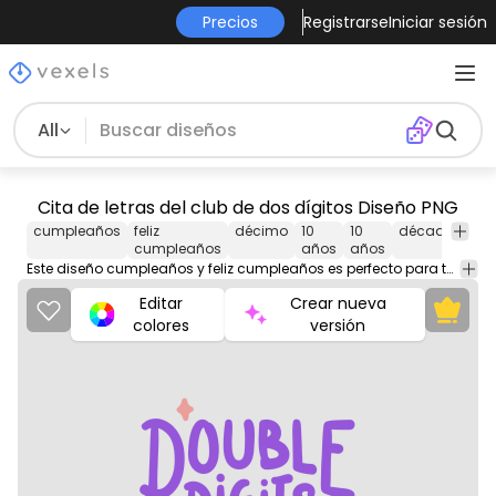
Precios
Registrarse
Iniciar sesión
All
Cita de letras del club de dos dígitos Diseño PNG
cumpleaños
feliz
décimo
10
10
década
cel
cumpleaños
años
años
Este diseño cumpleaños y feliz cumpleaños es perfecto para tu próximo proyecto. Úsalo en productos de merchandising, sitios web, redes sociales y más. ¡Te encantará!
Editar
Crear nueva
colores
versión