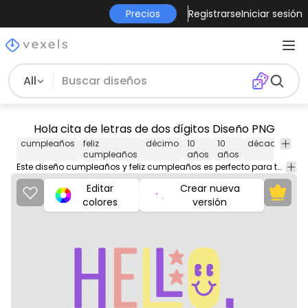
Precios
Registrarse
Iniciar sesión
All
Hola cita de letras de dos dígitos Diseño PNG
cumpleaños
feliz
décimo
10
10
década
cel
cumpleaños
años
años
Este diseño cumpleaños y feliz cumpleaños es perfecto para tu próximo proyecto. Úsalo en productos de merchandising, sitios web, redes sociales y más. ¡Te encantará!
Editar
Crear nueva
colores
versión