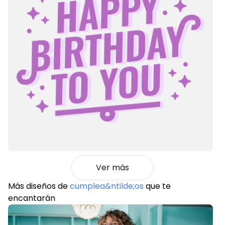
Ver más
Más diseños de
cumplea&ntilde;os
que te
encantarán