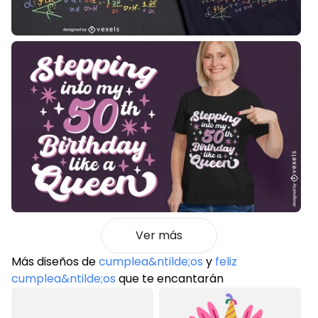
Ver más
Más diseños de
cumplea&ntilde;os
y
feliz
cumplea&ntilde;os
que te encantarán