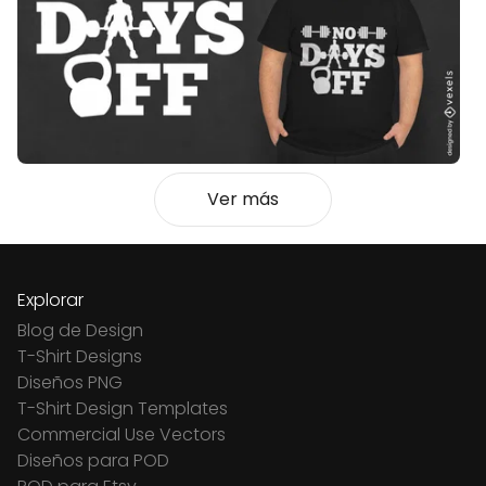
Ver más
Explorar
Blog de Design
T-Shirt Designs
Diseños PNG
T-Shirt Design Templates
Commercial Use Vectors
Diseños para POD