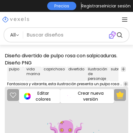
Precios
Registrarse
Iniciar sesión
All
Diseño divertido de pulpo rosa con salpicaduras.
Diseño PNG
pulpo
vida
caprichoso
divertido
ilustración
submarino
marina
de
personaje
Fantasiosa y vibrante, esta ilustración presenta un pulpo rosa sentado sobre un palo, rodeado de divertidas salpicaduras de agua azul. El pulpo tiene ojos grandes y expresivos y una pequeña estrella en la cabeza, lo que le añade encanto. El diseño combina una divertida temática acuática con elementos coloridos, lo que lo hace perfecto para diversas aplicaciones, como ropa infantil o decoración lúdica. Su estilo suave y caricaturesco atrae tanto a niños como a adultos.
Editar
Crear nueva
colores
versión