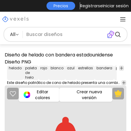
Precios
Registrarse
Iniciar sesión
All
Diseño de helado con bandera estadounidense
Diseño PNG
helado
paleta
rojo
blanco
azul
estrellas
bandera
patrióti
de
hielo
Este diseño patriótico de cono de helado presenta una combinación de colores rojo, blanco y azul, con un patrón de estrellas. El cono de helado es el protagonista del diseño y es una forma divertida y creativa de demostrar tu amor por Estados Unidos.
Editar
Crear nueva
colores
versión