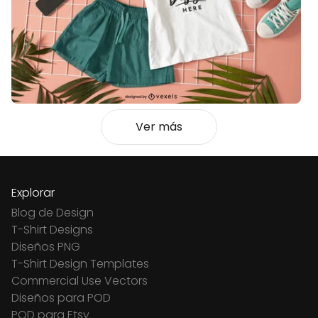
Ver más
Explorar
Blog de Design
T-Shirt Designs
Diseños PNG
T-Shirt Design Templates
Commercial Use Vectors
Diseños para POD
POD para Etsy