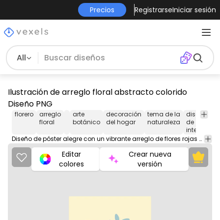
Precios
Registrarse
Iniciar sesión
All
Ilustración de arreglo floral abstracto colorido
Diseño PNG
florero
arreglo
arte
decoración
tema de la
diseño
floral
botánico
del hogar
naturaleza
de
interiores
Diseño de póster alegre con un vibrante arreglo de flores rojas en un jarrón azul claro. El fondo, de un amarillo suave, realza los vibrantes tonos de las flores. Delicadas hojas verdes complementan las flores, mientras que un mantel rojo a rayas aporta un toque dinámico a la composición. Ideal para la decoración del hogar o como regalo para alegrar cualquier espacio.
Editar
Crear nueva
colores
versión