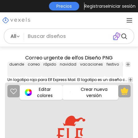
Precios
Registrarse
Iniciar sesión
All
Correo urgente de elfos Diseño PNG
duende
correo
rápido
navidad
vacaciones
festivo
rojo
ne
Un logotipo rojo para Elf Express Mail. El logotipo es un diseño creativo y único que sería perfecto para una empresa de correo o de envíos.
Editar
Crear nueva
colores
versión