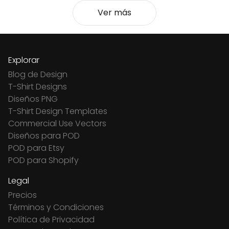
Ver más
Explorar
Blog de Design
T-Shirt Designs
Diseños PNG
T-Shirt Design Templates
Commercial Use Vectors
Diseños para POD
POD para Etsy
POD para Shopify
Legal
Precios
Términos y Condiciones
Política de Privacidad