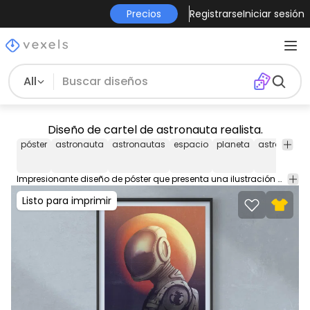
Precios
Registrarse
Iniciar sesión
All
Diseño de cartel de astronauta realista.
póster
astronauta
astronautas
espacio
planeta
astronomía
Impresionante diseño de póster que presenta una ilustración de astronauta con un planeta en la parte posterior. Eche un vistazo a este diseño de póster listo para imprimir para vender en Society6, Displate o su plataforma POD favorita. ¡Perfecto para impresiones enmarcadas, carteles, impresiones flotantes y más!
Listo para imprimir