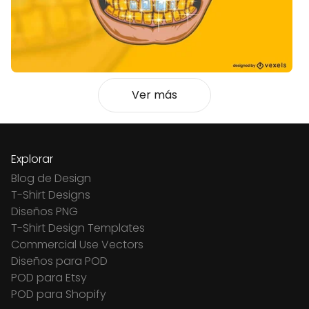
Ver más
Explorar
Blog de Design
T-Shirt Designs
Diseños PNG
T-Shirt Design Templates
Commercial Use Vectors
Diseños para POD
POD para Etsy
POD para Shopify