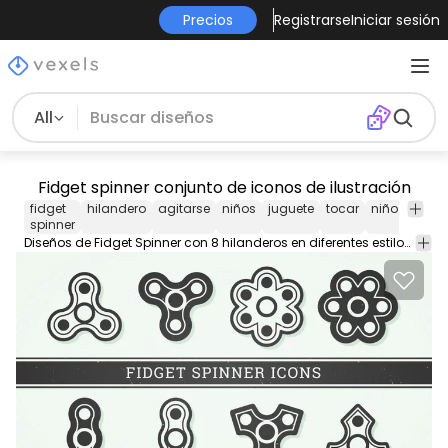
Precios
Registrarse
Iniciar sesión
All
Fidget spinner conjunto de iconos de ilustración
fidget
hilandero
agitarse
niños
juguete
tocar
niño
icono
spinner
Diseños de Fidget Spinner con 8 hilanderos en diferentes estilos y formas. Las ilustraciones están aisladas ¡ideales para cualquier póster o proyecto!