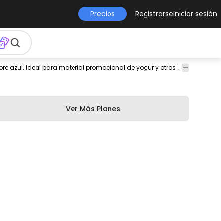
Precios
Registrarse
Iniciar sesión
beber
comida
Comida
Ornamental
Plantillas
Ilustración realista con líquido de leche blanca sobre azul. Ideal para material promocional de yogur y otros productos lácteos.
&
&
Bebida
Decoración
Ver Más Planes