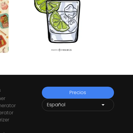
s
Precios
ner
nerator
rator
izer