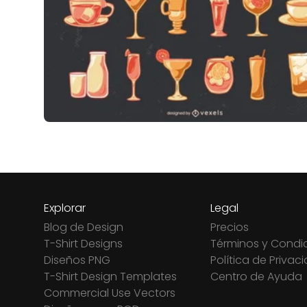
Explorar
Legal
Blog de Design
Precios
T-Shirt Designs
Términos y Condi
Diseños PNG
Política de Privac
T-Shirt Design Templates
Centro de Ayuda
Commercial Use Vectors