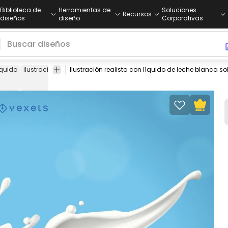
Biblioteca de
Herramientas de
Soluciones
Recursos
diseños
diseño
Corporativas
íquido
ilustración
3d
ilustrado
anuncio
yogur
lechería
bebidas