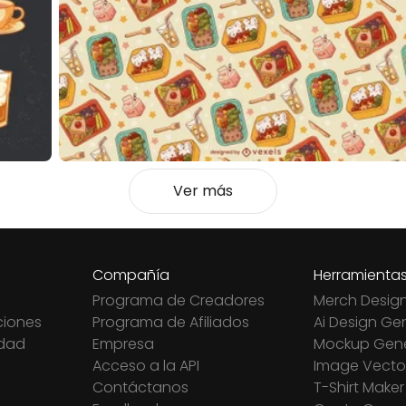
Ver más
Compañía
Herramienta
Programa de Creadores
Merch Desig
ciones
Programa de Afiliados
Ai Design Ge
idad
Empresa
Mockup Gene
Acceso a la API
Image Vector
Contáctanos
T-Shirt Maker