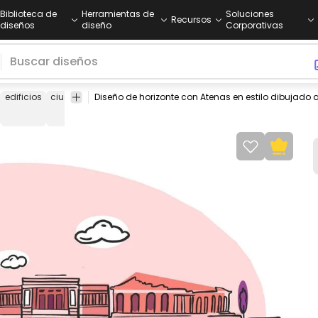
Biblioteca de
Herramientas de
Soluciones
Recursos
diseños
diseño
Corporativas
edificios
ciudad
diseño
ilustración
dibujado
dibujo
viajar
geo
a mano