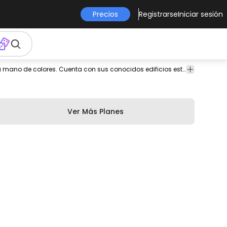
Precios
Registrarse
Iniciar sesión
gráfico
europa
grecia
Edificios
Viajes
Diseño de horizonte con Atenas en estilo dibujado a mano de colores. Cuenta con sus conocidos edificios establecimientos y otros puntos de referencia. Funciona muy bien en diseños geográficos o relacionados con viajes.
y
Ciudad
Ver Más Planes