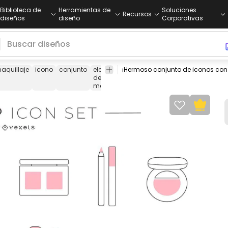
Biblioteca de
Herramientas de
Soluciones
Recursos
diseños
diseño
Corporativas
aquillaje
icono
conjunto
elementos
productos
belleza
delinea
de
de
de ojos
maquillaje
maquillaje