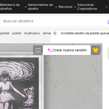
Biblioteca de
Herramientas de
Soluciones
Recursos
diseños
diseño
Corporativas
póster
portal
multiverso
dimensiones
universo
universos
niña
Crear nueva versión