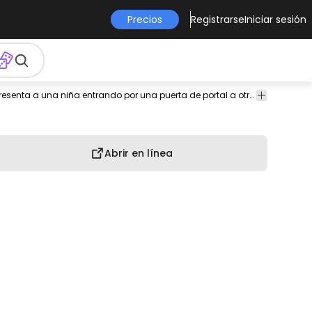
Precios
Registrarse
Iniciar sesión
mujer
personas
diseño
plantilla
diseño de
hacer
Increíble diseño de póster que presenta a una niña entrando por una puerta de portal a otras dimensiones. Crea tu póster personalizado con esta plantilla editable, perfecta para tu negocio, evento o fiesta. ¡Contiene texto editable, colores y más!
de
de
merchandising
merchandising
posters
cartel
Abrir en línea