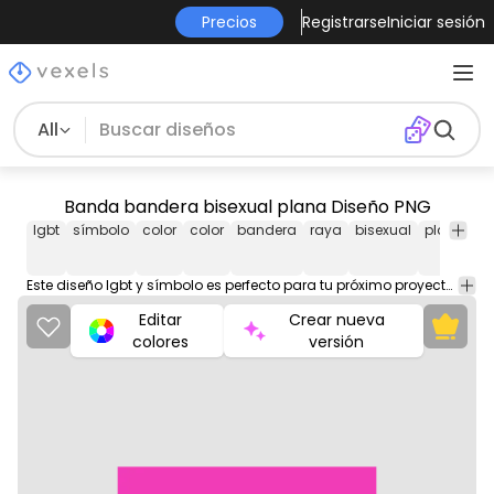
Precios
Registrarse
Iniciar sesión
All
Banda bandera bisexual plana Diseño PNG
lgbt
símbolo
color
color
bandera
raya
bisexual
plano
i
p
Este diseño lgbt y símbolo es perfecto para tu próximo proyecto. Úsalo en productos de merchandising, sitios web, redes sociales y más. ¡Te encantará!
Editar
Crear nueva
colores
versión