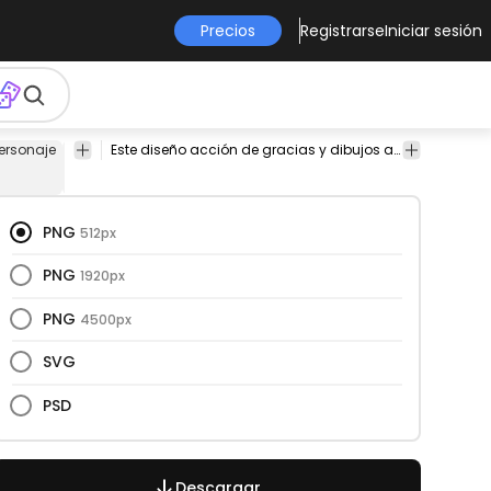
Precios
Registrarse
Iniciar sesión
ersonaje
gracioso
gratitud
agradecido
apreciación
Este diseño acción de gracias y dibujos animados es perfecto para tu próximo proyecto. Úsalo en productos de merchandising, sitios web, redes sociales y más. ¡Te encantará!
alegría
fam
PNG
512px
PNG
1920px
PNG
4500px
SVG
PSD
Descargar