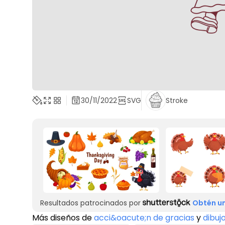
30/11/2022
SVG
Stroke
Resultados patrocinados por
Obtén un
Más diseños de
acci&oacute;n de gracias
y
dibuj