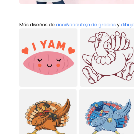
Más diseños de
acci&oacute;n de gracias
y
dibuj