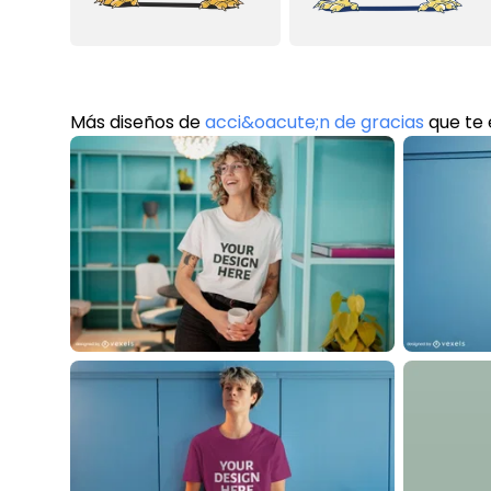
Más diseños de
acci&oacute;n de gracias
que te