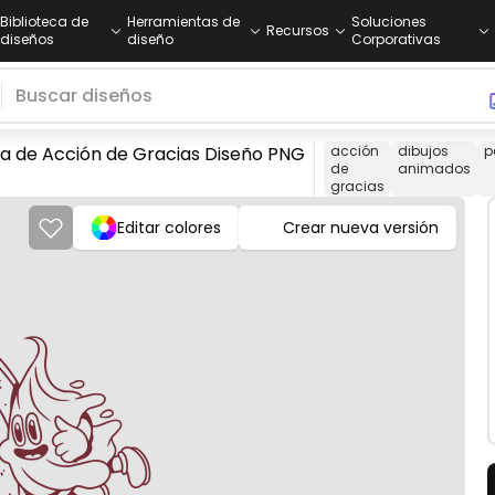
Biblioteca de
Herramientas de
Soluciones
Recursos
diseños
diseño
Corporativas
ía de Acción de Gracias Diseño PNG
acción
dibujos
p
de
animados
gracias
Editar colores
Crear nueva versión