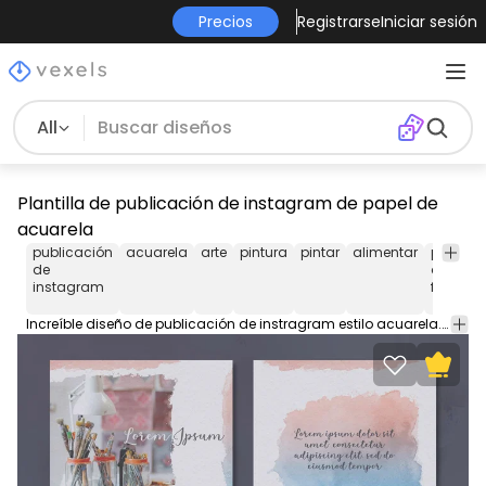
Precios
Registrarse
Iniciar sesión
All
Plantilla de publicación de instagram de papel de
acuarela
publicación
acuarela
arte
pintura
pintar
alimentar
publica
de
de
instagram
faceboo
Increíble diseño de publicación de instragram estilo acuarela. Crea un feed impresionante con esta plantilla de publicación de Instagram o Facebook. Diseñe publicaciones creativas con PSD editables.