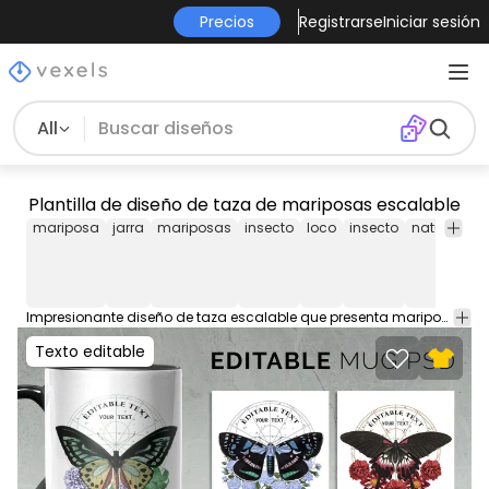
Precios
Registrarse
Iniciar sesión
All
Plantilla de diseño de taza de mariposas escalable
mariposa
jarra
mariposas
insecto
loco
insecto
naturaleza
Impresionante diseño de taza escalable que presenta mariposas florales. Cree cientos de diseños de tazas con esta plantilla escalable para tazas. Descarga el PSD y edita todo. Perfecto para Redbubble, Etsy o tu propio comercio electrónico de merchandising.
Texto editable