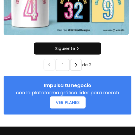
Siguiente
de
2
Impulsa tu negocio
con la plataforma gráfica líder para merch
VER PLANES