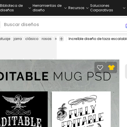
Biblioteca de
Herramientas de
Soluciones
Recursos
diseños
diseño
Corporativas
atuaje
jarra
clásico
rosas
remolinos
plantilla
plantilla
taza
de taza
de taza
psd
de café
plant