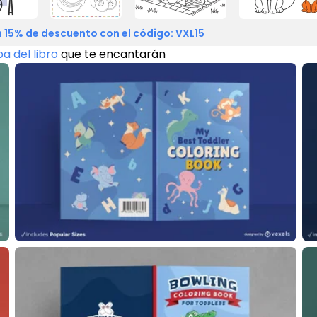
 15% de descuento con el código: VXL15
a del libro
que te encantarán