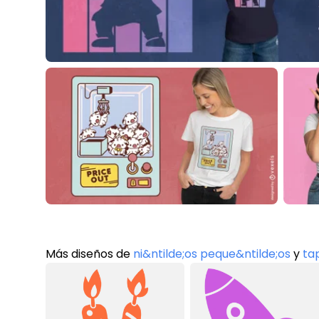
Más diseños de
ni&ntilde;os peque&ntilde;os
y
tap