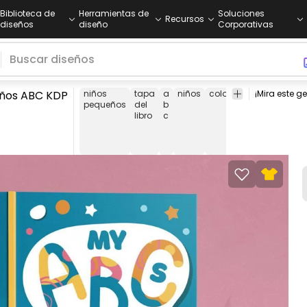
Biblioteca de
Herramientas de
Soluciones
Recursos
diseños
diseño
Corporativas
niños ABC KDP
niños
tapa
a
niños
colorante
aprender
pequeños
del
b
libro
c