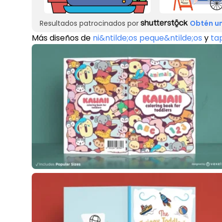
Resultados patrocinados por
Obtén un
Más diseños de
ni&ntilde;os peque&ntilde;os
y
tap