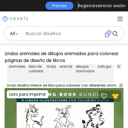
Precios
Registrarse
Iniciar sesión
All
Lindos animales de dibujos animados para colorear
páginas de diseño de libros
animales
libro de
linda
animal
dibujos
tortuga
jirafa
colorear
animados
Lindo diseño interior de libro para colorear con diferentes animales de dibujos animados. Echa un vistazo a este diseño interior de libro para colorear kdp que viene con un archivo AI, SVG y PNG. Ideal para niños, niñas y adultos. ¡Imprimible para Merch By Amazon!
Listo para imprimir